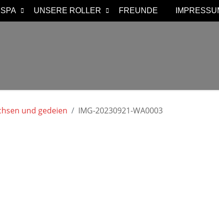
ESPA
UNSERE ROLLER
FREUNDE
IMPRESSU
gensburg
chsen und gedeien
IMG-20230921-WA0003