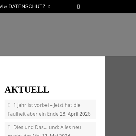
M & DATENSCHUTZ
AKTUELL
1 Jahr ist vorbei – Jetzt hat die
Faulheit aber ein Ende
28. April 2026
Dies und Das… und: Alles neu