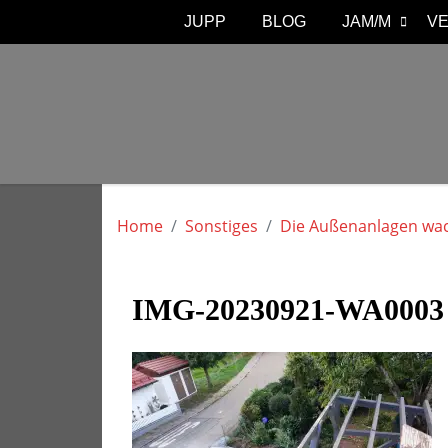
JUPP
BLOG
JAM/M
V
Skip
to
content
Vespajupp Re
Home
Sonstiges
Die Außenanlagen wa
IMG-20230921-WA0003